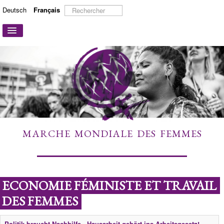
Rechercher
Deutsch
Français
Basculer
la
navigation
ACCUEIL
A PROPOS
ACTIONS ET CAMPAGNES
PARTICIPER
TÉMOIGNAGES
MARCHE MONDIALE DES FEMMES
À DÉCOUVRIR
LIENS
CONTACT
ECONOMIE FÉMINISTE ET TRAVAIL
DES FEMMES
Politik braucht Nachhilfe - Hausarbeit gehört ins Arbeitsgesetz!_