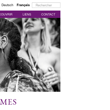
Rechercher
Deutsch
Français
COUVRIR
LIENS
CONTACT
MMES