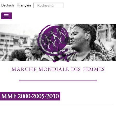
Rechercher
Deutsch
Français
Basculer
la
navigation
ACCUEIL
A PROPOS
ACTIONS ET CAMPAGNES
PARTICIPER
TÉMOIGNAGES
MARCHE MONDIALE DES FEMMES
À DÉCOUVRIR
LIENS
CONTACT
MMF 2000-2005-2010