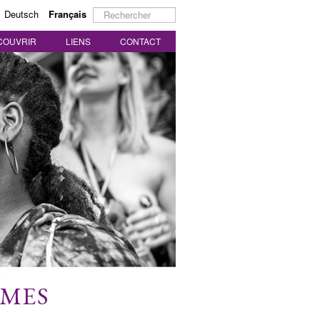
Rechercher
Deutsch
Français
COUVRIR
LIENS
CONTACT
MMES