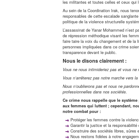
les militantes et toutes celles et ceux qui lu
​Au sein de la Coordination Irak, nous tenon
responsables de cette escalade sanglante q
politique de la violence structurelle systé
​L’assassinat de Yanar Mohammed n’est pas 
de répression méthodique visant les femmes
faire taire la voix du changement et de la 
personnes impliquées dans ce crime soient
transparence devant le public.
​Nous le disons clairement :
​Vous ne nous intimideriez pas et vous ne 
​Vous n’arrêterez pas notre marche vers la li
​Nous n’oublierons pas et nous ne pardonne
professionnelles dans nos sociétés.
​Ce crime nous rappelle que le système pa
aux femmes qui luttent ; cependant, no
notre combat pour :
​Protéger les femmes contre la violence
Garantir la justice et la responsabilité
Construire des sociétés libres, sûres 
​Nous restons fidèles à notre engageme