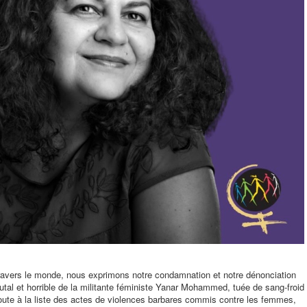
ravers le monde, nous exprimons notre condamnation et notre dénonciation
utal et horrible de la militante féministe Yanar Mohammed, tuée de sang-froid
oute à la liste des actes de violences barbares commis contre les femmes,