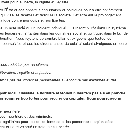
ttent pour la liberté, la dignité et l’égalité.
s l’État et ses appareils sécuritaires et politiques pour a être entièrement
ui vise les femmes et terrorise la société. Cet acte est le prolongement
matique contre nos corps et nos libertés.
un acte isolé ou un incident individuel ; il s’inscrit plutôt dans un système
 leaders et militantes dans les domaines social et politique, dans le but de
libération. Nous rejetons ce sombre bilan et exigeons que toutes les
 poursuivies et que les circonstances de celui-ci soient divulguées en toute
nous réduiriez pas au silence.
bération, l’égalité et la justice.
rons pas les violences persistantes à l’encontre des militantes et des
triarcal, classiste, autoritaire et violent n’hésitera pas à s’en prendre
us sommes trop fortes pour reculer ou capituler. Nous poursuivrons
 meurtrière.​
 des meurtriers et des criminels.​
et égalitaires pour toutes les femmes et les personnes marginalisées.
nt et notre volonté ne sera jamais brisée.