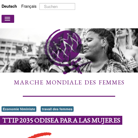
Suchen
Deutsch
Français
...
Navigation
an/aus
STARTSEITE
ÜBER UNS
AKTIONEN UND KAMPAGNEN
MITMACHEN
MEHR ERFAHREN
MARCHE MONDIALE DES FEMMES
LINKS
KONTAKT
Economie féministe
travail des femmes
TTIP 2035 ODISEA PARA LAS MUJERES