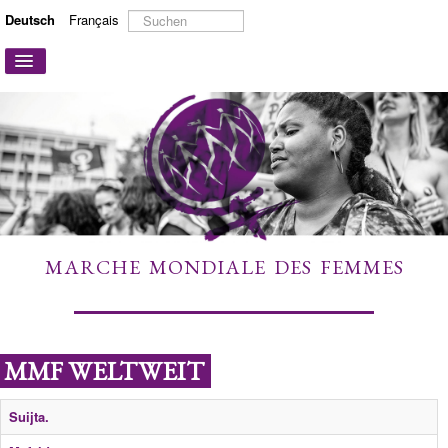
Suchen
Deutsch
Français
...
Navigation
an/aus
STARTSEITE
ÜBER UNS
AKTIONEN UND KAMPAGNEN
MITMACHEN
MEHR ERFAHREN
MARCHE MONDIALE DES FEMMES
LINKS
KONTAKT
MMF WELTWEIT
Suijta.