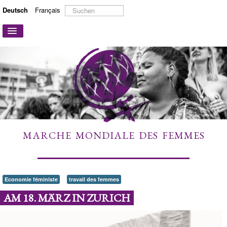
Suchen
Deutsch
Français
...
Navigation
an/aus
STARTSEITE
ÜBER UNS
AKTIONEN UND KAMPAGNEN
MITMACHEN
MEHR ERFAHREN
MARCHE MONDIALE DES FEMMES
LINKS
KONTAKT
Economie féministe
travail des femmes
AM 18. MÄRZ IN ZURICH