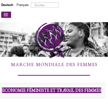
Suchen
Deutsch
Français
...
Navigation
an/aus
STARTSEITE
ÜBER UNS
AKTIONEN UND KAMPAGNEN
MITMACHEN
MEHR ERFAHREN
MARCHE MONDIALE DES FEMMES
LINKS
KONTAKT
ECONOMIE FÉMINISTE ET TRAVAIL DES FEMMES