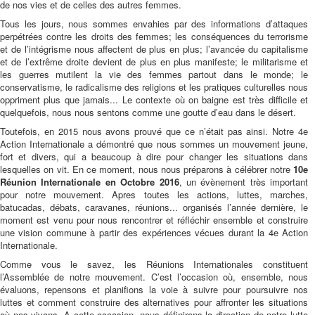
de nos vies et de celles des autres femmes.
Tous les jours, nous sommes envahies par des informations d’attaques
perpétrées contre les droits des femmes; les conséquences du terrorisme
et de l’intégrisme nous affectent de plus en plus; l’avancée du capitalisme
et de l’extrême droite devient de plus en plus manifeste; le militarisme et
les guerres mutilent la vie des femmes partout dans le monde; le
conservatisme, le radicalisme des religions et les pratiques culturelles nous
oppriment plus que jamais... Le contexte où on baigne est très difficile et
quelquefois, nous nous sentons comme une goutte d’eau dans le désert.
Toutefois, en 2015 nous avons prouvé que ce n’était pas ainsi. Notre 4e
Action Internationale a démontré que nous sommes un mouvement jeune,
fort et divers, qui a beaucoup à dire pour changer les situations dans
lesquelles on vit. En ce moment, nous nous préparons à célébrer notre
10e
Réunion Internationale en Octobre 2016
, un évènement très important
pour notre mouvement. Apres toutes les actions, luttes, marches,
batucadas, débats, caravanes, réunions... organisés l’année dernière, le
moment est venu pour nous rencontrer et réfléchir ensemble et construire
une vision commune à partir des expériences vécues durant la 4e Action
Internationale.
Comme vous le savez, les Réunions Internationales constituent
l’Assemblée de notre mouvement. C’est l’occasion où, ensemble, nous
évaluons, repensons et planifions la voie à suivre pour poursuivre nos
luttes et comment construire des alternatives pour affronter les situations
où nos vivons. A cette occasion, nous définirons la direction de notre lutte