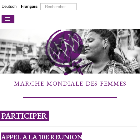
Rechercher
Deutsch
Français
Basculer
la
navigation
ACCUEIL
A PROPOS
ACTIONS ET CAMPAGNES
PARTICIPER
TÉMOIGNAGES
MARCHE MONDIALE DES FEMMES
À DÉCOUVRIR
LIENS
CONTACT
PARTICIPER
APPEL A LA 10E REUNION