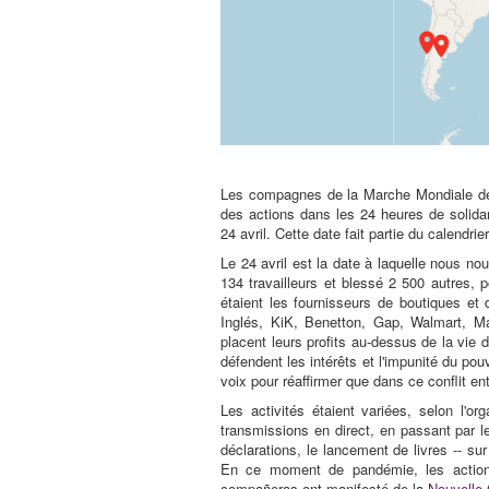
Les compagnes de la Marche Mondiale des
des actions dans les 24 heures de solidari
24 avril. Cette date fait partie du calendri
Le 24 avril est la date à laquelle nous n
134 travailleurs et blessé 2 500 autres, 
étaient les fournisseurs de boutiques e
Inglés, KiK, Benetton, Gap, Walmart, Ma
placent leurs profits au-dessus de la vie 
défendent les intérêts et l'impunité du po
voix pour réaffirmer que dans ce conflit ent
Les activités étaient variées, selon l'o
transmissions en direct, en passant par le
déclarations, le lancement de livres -- su
En ce moment de pandémie, les actions 
compañeras ont manifesté de la
Nouvelle-