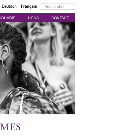
Rechercher
Deutsch
Français
COUVRIR
LIENS
CONTACT
MMES