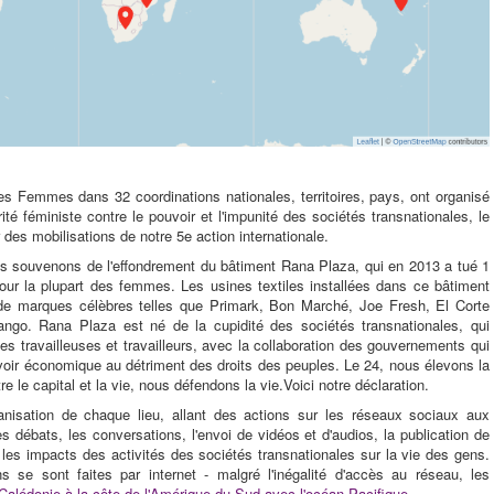
 Femmes dans 32 coordinations nationales, territoires, pays, ont organisé
té féministe contre le pouvoir et l'impunité des sociétés transnationales, le
er des mobilisations de notre 5e action internationale.
ous souvenons de l'effondrement du bâtiment Rana Plaza, qui en 2013 a tué 1
pour la plupart des femmes. Les usines textiles installées dans ce bâtiment
t de marques célèbres telles que Primark, Bon Marché, Joe Fresh, El Corte
ngo. Rana Plaza est né de la cupidité des sociétés transnationales, qui
des travailleuses et travailleurs, avec la collaboration des gouvernements qui
uvoir économique au détriment des droits des peuples. Le 24, nous élevons la
re le capital et la vie, nous défendons la vie.Voici notre déclaration.
rganisation de chaque lieu, allant des actions sur les réseaux sociaux aux
s débats, les conversations, l'envoi de vidéos et d'audios, la publication de
r les impacts des activités des sociétés transnationales sur la vie des gens.
se sont faites par internet - malgré l'inégalité d'accès au réseau, les
Calédonie à la côte de l'Amérique du Sud avec l'océan Pacifique.