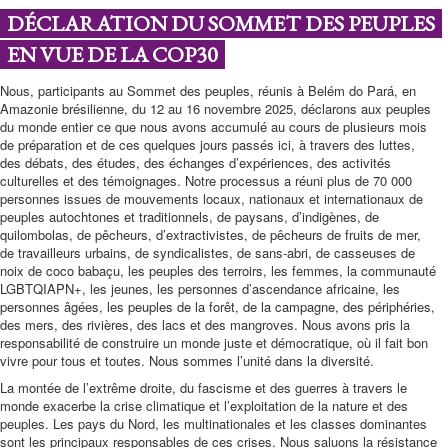
DÉCLARATION DU SOMMET DES PEUPLES
EN VUE DE LA COP30
Nous, participants au Sommet des peuples, réunis à Belém do Pará, en
Amazonie brésilienne, du 12 au 16 novembre 2025, déclarons aux peuples
du monde entier ce que nous avons accumulé au cours de plusieurs mois
de préparation et de ces quelques jours passés ici, à travers des luttes,
des débats, des études, des échanges d’expériences, des activités
culturelles et des témoignages. Notre processus a réuni plus de 70 000
personnes issues de mouvements locaux, nationaux et internationaux de
peuples autochtones et traditionnels, de paysans, d’indigènes, de
quilombolas, de pêcheurs, d’extractivistes, de pêcheurs de fruits de mer,
de travailleurs urbains, de syndicalistes, de sans-abri, de casseuses de
noix de coco babaçu, les peuples des terroirs, les femmes, la communauté
LGBTQIAPN+, les jeunes, les personnes d’ascendance africaine, les
personnes âgées, les peuples de la forêt, de la campagne, des périphéries,
des mers, des rivières, des lacs et des mangroves. Nous avons pris la
responsabilité de construire un monde juste et démocratique, où il fait bon
vivre pour tous et toutes. Nous sommes l’unité dans la diversité.
La montée de l’extrême droite, du fascisme et des guerres à travers le
monde exacerbe la crise climatique et l’exploitation de la nature et des
peuples. Les pays du Nord, les multinationales et les classes dominantes
sont les principaux responsables de ces crises. Nous saluons la résistance