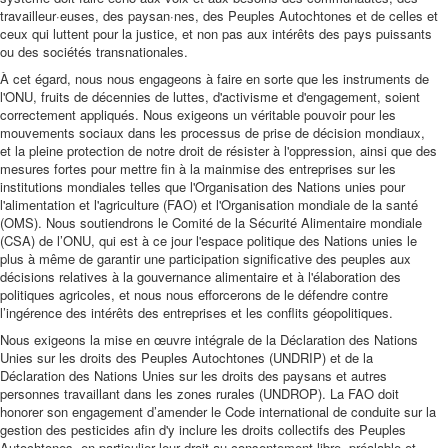
travailleur·euses, des paysan·nes, des Peuples Autochtones et de celles et
ceux qui luttent pour la justice, et non pas aux intérêts des pays puissants
ou des sociétés transnationales.
À cet égard, nous nous engageons à faire en sorte que les instruments de
l'ONU, fruits de décennies de luttes, d'activisme et d'engagement, soient
correctement appliqués. Nous exigeons un véritable pouvoir pour les
mouvements sociaux dans les processus de prise de décision mondiaux,
et la pleine protection de notre droit de résister à l'oppression, ainsi que des
mesures fortes pour mettre fin à la mainmise des entreprises sur les
institutions mondiales telles que l'Organisation des Nations unies pour
l'alimentation et l'agriculture (FAO) et l'Organisation mondiale de la santé
(OMS). Nous soutiendrons le Comité de la Sécurité Alimentaire mondiale
(CSA) de l’ONU, qui est à ce jour l'espace politique des Nations unies le
plus à même de garantir une participation significative des peuples aux
décisions relatives à la gouvernance alimentaire et à l'élaboration des
politiques agricoles, et nous nous efforcerons de le défendre contre
l’ingérence des intérêts des entreprises et les conflits géopolitiques.
Nous exigeons la mise en œuvre intégrale de la Déclaration des Nations
Unies sur les droits des Peuples Autochtones (UNDRIP) et de la
Déclaration des Nations Unies sur les droits des paysans et autres
personnes travaillant dans les zones rurales (UNDROP). La FAO doit
honorer son engagement d’amender le Code international de conduite sur la
gestion des pesticides afin d'y inclure les droits collectifs des Peuples
Autochtones, en particulier leur droit au consentement libre, préalable et