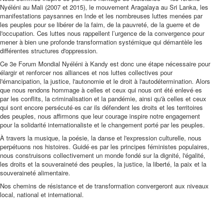
Nyéléni au Mali (2007 et 2015), le mouvement Aragalaya au Sri Lanka, les
manifestations paysannes en Inde et les nombreuses luttes menées par
les peuples pour se libérer de la faim, de la pauvreté, de la guerre et de
l'occupation. Ces luttes nous rappellent l’urgence de la convergence pour
mener à bien une profonde transformation systémique qui démantèle les
différentes structures d'oppression.
Ce 3e Forum Mondial Nyéléni à Kandy est donc une étape nécessaire pour
élargir et renforcer nos alliances et nos luttes collectives pour
l'émancipation, la justice, l'autonomie et le droit à l'autodétermination. Alors
que nous rendons hommage à celles et ceux qui nous ont été enlevé·es
par les conflits, la criminalisation et la pandémie, ainsi qu'à celles et ceux
qui sont encore persécuté·es car ils défendent les droits et les territoires
des peuples, nous affirmons que leur courage inspire notre engagement
pour la solidarité internationaliste et le changement porté par les peuples.
À travers la musique, la poésie, la danse et l'expression culturelle, nous
perpétuons nos histoires. Guidé·es par les principes féministes populaires,
nous construisons collectivement un monde fondé sur la dignité, l'égalité,
les droits et la souveraineté des peuples, la justice, la liberté, la paix et la
souveraineté alimentaire.
Nos chemins de résistance et de transformation convergeront aux niveaux
local, national et international.