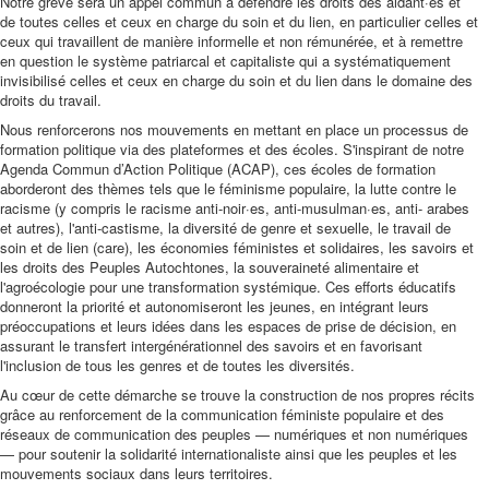
Notre grève sera un appel commun à défendre les droits des aidant·es et
de toutes celles et ceux en charge du soin et du lien, en particulier celles et
ceux qui travaillent de manière informelle et non rémunérée, et à remettre
en question le système patriarcal et capitaliste qui a systématiquement
invisibilisé celles et ceux en charge du soin et du lien dans le domaine des
droits du travail.
Nous renforcerons nos mouvements en mettant en place un processus de
formation politique via des plateformes et des écoles. S'inspirant de notre
Agenda Commun d’Action Politique (ACAP), ces écoles de formation
aborderont des thèmes tels que le féminisme populaire, la lutte contre le
racisme (y compris le racisme anti-noir·es, anti-musulman·es, anti- arabes
et autres), l'anti-castisme, la diversité de genre et sexuelle, le travail de
soin et de lien (care), les économies féministes et solidaires, les savoirs et
les droits des Peuples Autochtones, la souveraineté alimentaire et
l'agroécologie pour une transformation systémique. Ces efforts éducatifs
donneront la priorité et autonomiseront les jeunes, en intégrant leurs
préoccupations et leurs idées dans les espaces de prise de décision, en
assurant le transfert intergénérationnel des savoirs et en favorisant
l'inclusion de tous les genres et de toutes les diversités.
Au cœur de cette démarche se trouve la construction de nos propres récits
grâce au renforcement de la communication féministe populaire et des
réseaux de communication des peuples — numériques et non numériques
— pour soutenir la solidarité internationaliste ainsi que les peuples et les
mouvements sociaux dans leurs territoires.