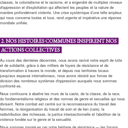
classes, le colonialisme et le racisme, et a engendré de multiples niveaux
d'oppression et d'exploitation qui affectent les peuples et la nature de
manière profondément violente. Une crise systémique d’une telle ampleur,
qui nous concerne toutes et tous, rend urgente et impérative une réponse
mondiale unifiée.
2. NOS HISTOIRES COMMUNES INSPIRENT NOS
ACTIONS COLLECTIVES
Au cours des dernières décennies, nous avons ravivé notre esprit de lutte
et de solidarité, grâce à des milliers de foyers de résistance et de
transformation à travers le monde, et depuis nos territoires locaux
jusqu'aux espaces internationaux, nous avons résisté aux forces de
division des nombreux systèmes d'oppression auxquels nous sommes
confronté·es.
Nous continuons à abattre les murs de la caste, de la classe, de la race,
du fondamentalisme religieux et des normes de genre et sexuelles qui nous
divisent. Notre combat est centré sur la reconnaissance du travail des
femmes, la réorganisation du travail de soin et de lien (care), la
redistribution des richesses, la justice intersectionnelle et l'abolition de la
violence fondée sur le genre et la sexualité.
Nous sommes inspiré·es par notre héritage de résistance — les forums