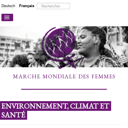
Rechercher
Deutsch
Français
Basculer
la
navigation
ACCUEIL
A PROPOS
ACTIONS ET CAMPAGNES
PARTICIPER
TÉMOIGNAGES
MARCHE MONDIALE DES FEMMES
À DÉCOUVRIR
LIENS
CONTACT
ENVIRONNEMENT, CLIMAT ET
SANTÉ