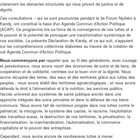
clairement les obstacles structurels qui nous privent de justice et de
dignité.
Ces consultations – qui se sont poursuivies pendant le 3e Forum Nyéléni à
Kandy, ont constitué la base d'un Agenda Commun d’Action Politique
(ACAP). Ce programme tire sa force de la convergence de nos luttes et a
le pouvoir et le potentiel de provoquer une transformation systémique de
nos sociétés. La présente Déclaration de Kandy, et ce qui suit, s'appuient
sur les compréhensions collectives élaborées au travers de la création de
cet Agenda Commun d’Action Politique.
Nous commençons par
rappeler que, au fil des générations, avec courage
et persévérance, nous avons nourri des économies de soins et de liens, de
coopération et de solidarité, centrées sur le buen vivir et la dignité. Nous
avons récupéré des terres, des eaux et des territoires grâce aux luttes des
peuples ; nous avons établi des territoires agroécologiques ; et nous avons
défendu le droit à l'alimentation et à la nutrition, les services publics,
l'accès universel aux systèmes de santé publique ancrés dans une
approche intégrale des soins primaires et dans la défense de nos biens
communs. Nous avons fait de nombreux progrès dans nos luttes contre le
patriarcat, la misogynie, le système des castes, le racisme, l'exploitation
des travailleur·euses, la destruction de nos territoires, la privatisation, la
financiarisation, la marchandisation, l'automatisation, le commerce
capitaliste et le pouvoir des entreprises.
Cependant, nous avons encore de nombreuses luttes à mener.