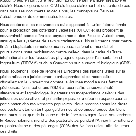
éclairé. Nous exigeons que l'ONU distingue clairement et ne confonde pas,
dans tous ses documents et décisions, les concepts de Peuples
Autochtones et de communautés locales.
Nous soutenons les mouvements qui s'opposent à l'Union internationale
pour la protection des obtentions végétales (UPOV) et qui protègent la
souveraineté semencière des paysan·nes et des Peuples Autochtones,
ainsi que les systèmes de savoirs traditionnels. Nous lutterons pour mettre
fin à la biopiraterie numérique aux niveaux national et mondial et
poursuivrons notre mobilisation contre celle-ci dans le cadre du Traité
international sur les ressources phytogénétiques pour l'alimentation et
l'agriculture (TIRPAA) et de la Convention sur la diversité biologique (CDB).
Nous soutenons l'idée de rendre les Directives des Nations unies sur la
pêche artisanale juridiquement contraignantes et de reconnaître
officiellement le 5 novembre comme la Journée mondiale des femmes
pêcheuses. Nous exhortons l'OMS à reconnaître la souveraineté
alimentaire et l'agroécologie, à garantir son indépendance vis-à-vis des
influences corporatives et philanthropiques, et à créer un espace pour la
participation des mouvements populaires. Nous reconnaissons les droits
des pastoralistes en tant que gardien·nes et défenseur·euses des biens
communs ainsi que de la faune et de la flore sauvages. Nous soutiendrons
le Rassemblement mondial des pastoralistes pendant l'Année internationale
du pastoralisme et des pâturages (2026) des Nations unies, afin d'affirmer
ces droits.