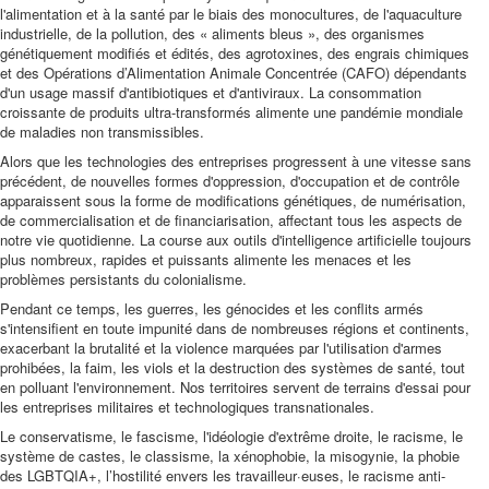
l'alimentation et à la santé par le biais des monocultures, de l'aquaculture
industrielle, de la pollution, des « aliments bleus », des organismes
génétiquement modifiés et édités, des agrotoxines, des engrais chimiques
et des Opérations d’Alimentation Animale Concentrée (CAFO) dépendants
d'un usage massif d'antibiotiques et d'antiviraux. La consommation
croissante de produits ultra-transformés alimente une pandémie mondiale
de maladies non transmissibles.
Alors que les technologies des entreprises progressent à une vitesse sans
précédent, de nouvelles formes d'oppression, d'occupation et de contrôle
apparaissent sous la forme de modifications génétiques, de numérisation,
de commercialisation et de financiarisation, affectant tous les aspects de
notre vie quotidienne. La course aux outils d'intelligence artificielle toujours
plus nombreux, rapides et puissants alimente les menaces et les
problèmes persistants du colonialisme.
Pendant ce temps, les guerres, les génocides et les conflits armés
s'intensifient en toute impunité dans de nombreuses régions et continents,
exacerbant la brutalité et la violence marquées par l'utilisation d'armes
prohibées, la faim, les viols et la destruction des systèmes de santé, tout
en polluant l'environnement. Nos territoires servent de terrains d'essai pour
les entreprises militaires et technologiques transnationales.
Le conservatisme, le fascisme, l'idéologie d'extrême droite, le racisme, le
système de castes, le classisme, la xénophobie, la misogynie, la phobie
des LGBTQIA+, l’hostilité envers les travailleur·euses, le racisme anti-