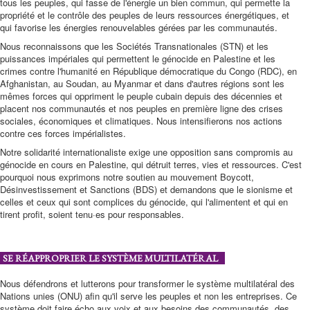
tous les peuples, qui fasse de l'énergie un bien commun, qui permette la
propriété et le contrôle des peuples de leurs ressources énergétiques, et
qui favorise les énergies renouvelables gérées par les communautés.
Nous reconnaissons que les Sociétés Transnationales (STN) et les
puissances impériales qui permettent le génocide en Palestine et les
crimes contre l'humanité en République démocratique du Congo (RDC), en
Afghanistan, au Soudan, au Myanmar et dans d'autres régions sont les
mêmes forces qui oppriment le peuple cubain depuis des décennies et
placent nos communautés et nos peuples en première ligne des crises
sociales, économiques et climatiques. Nous intensifierons nos actions
contre ces forces impérialistes.
Notre solidarité internationaliste exige une opposition sans compromis au
génocide en cours en Palestine, qui détruit terres, vies et ressources. C'est
pourquoi nous exprimons notre soutien au mouvement Boycott,
Désinvestissement et Sanctions (BDS) et demandons que le sionisme et
celles et ceux qui sont complices du génocide, qui l'alimentent et qui en
tirent profit, soient tenu·es pour responsables.
SE RÉAPPROPRIER LE SYSTÈME MULTILATÉRAL
Nous défendrons et lutterons pour transformer le système multilatéral des
Nations unies (ONU) afin qu'il serve les peuples et non les entreprises. Ce
système doit faire écho aux voix et aux besoins des communautés, des