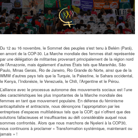
Du 12 au 16 novembre, le Sommet des peuples s'est tenu à Belém (Pará),
en amont de la COP-30. La Marche mondiale des femmes était représentée
par une délégation de militantes provenant principalement de la région nord
de l’Amazonie, mais également d’autres États tels que Maranhão, São
Paulo, Minas Gerais, Rio de Janeiro, Rio Grande do Norte, ainsi que de la
WMW d’autres pays tels que la Turquie, la Palestine, le Sahara occidental,
le Kenya, l’Indonésie, le Venezuela, le Chili, l’Argentine et le Pérou.
L’alliance avec le processus autonome des mouvements sociaux est l’une
des caractéristiques les plus importantes de la Marche mondiale des
femmes en tant que mouvement populaire. En défense du féminisme
anticapitaliste et antiraciste, nous dénonçons l’appropriation par les
entreprises d’espaces multilatéraux tels que la COP, qui n’offrent que des
solutions fallacieuses et insuffisantes au défi considérable auquel nous
sommes confrontés. Alors que nous marchons de Nyeleni à la COP30,
nous continuons à proclamer « Transformation systémique, maintenant ou
jamais » !