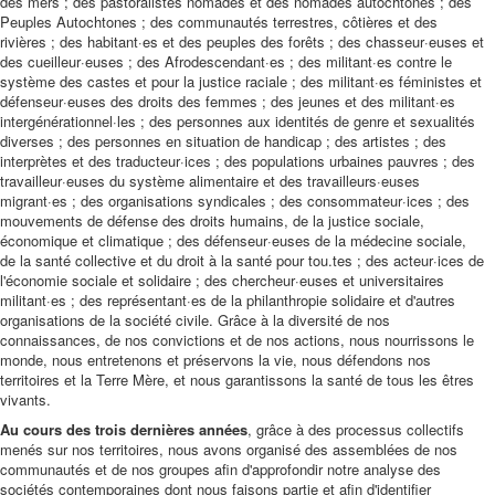
des mers ; des pastoralistes nomades et des nomades autochtones ; des
Peuples Autochtones ; des communautés terrestres, côtières et des
rivières ; des habitant·es et des peuples des forêts ; des chasseur·euses et
des cueilleur·euses ; des Afrodescendant·es ; des militant·es contre le
système des castes et pour la justice raciale ; des militant·es féministes et
défenseur·euses des droits des femmes ; des jeunes et des militant·es
intergénérationnel·les ; des personnes aux identités de genre et sexualités
diverses ; des personnes en situation de handicap ; des artistes ; des
interprètes et des traducteur·ices ; des populations urbaines pauvres ; des
travailleur·euses du système alimentaire et des travailleurs·euses
migrant·es ; des organisations syndicales ; des consommateur·ices ; des
mouvements de défense des droits humains, de la justice sociale,
économique et climatique ; des défenseur·euses de la médecine sociale,
de la santé collective et du droit à la santé pour tou.tes ; des acteur·ices de
l'économie sociale et solidaire ; des chercheur·euses et universitaires
militant·es ; des représentant·es de la philanthropie solidaire et d'autres
organisations de la société civile. Grâce à la diversité de nos
connaissances, de nos convictions et de nos actions, nous nourrissons le
monde, nous entretenons et préservons la vie, nous défendons nos
territoires et la Terre Mère, et nous garantissons la santé de tous les êtres
vivants.
Au cours des trois dernières années
, grâce à des processus collectifs
menés sur nos territoires, nous avons organisé des assemblées de nos
communautés et de nos groupes afin d'approfondir notre analyse des
sociétés contemporaines dont nous faisons partie et afin d'identifier