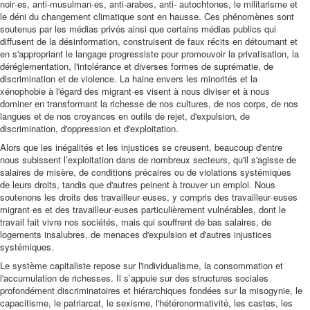
noir·es, anti-musulman·es, anti-arabes, anti- autochtones, le militarisme et
le déni du changement climatique sont en hausse. Ces phénomènes sont
soutenus par les médias privés ainsi que certains médias publics qui
diffusent de la désinformation, construisent de faux récits en détournant et
en s'appropriant le langage progressiste pour promouvoir la privatisation, la
déréglementation, l'intolérance et diverses formes de suprématie, de
discrimination et de violence. La haine envers les minorités et la
xénophobie à l'égard des migrant·es visent à nous diviser et à nous
dominer en transformant la richesse de nos cultures, de nos corps, de nos
langues et de nos croyances en outils de rejet, d'expulsion, de
discrimination, d'oppression et d'exploitation.
Alors que les inégalités et les injustices se creusent, beaucoup d'entre
nous subissent l’exploitation dans de nombreux secteurs, qu'il s'agisse de
salaires de misère, de conditions précaires ou de violations systémiques
de leurs droits, tandis que d'autres peinent à trouver un emploi. Nous
soutenons les droits des travailleur·euses, y compris des travailleur·euses
migrant·es et des travailleur·euses particulièrement vulnérables, dont le
travail fait vivre nos sociétés, mais qui souffrent de bas salaires, de
logements insalubres, de menaces d'expulsion et d'autres injustices
systémiques.
Le système capitaliste repose sur l'individualisme, la consommation et
l'accumulation de richesses. Il s’appuie sur des structures sociales
profondément discriminatoires et hiérarchiques fondées sur la misogynie, le
capacitisme, le patriarcat, le sexisme, l'hétéronormativité, les castes, les