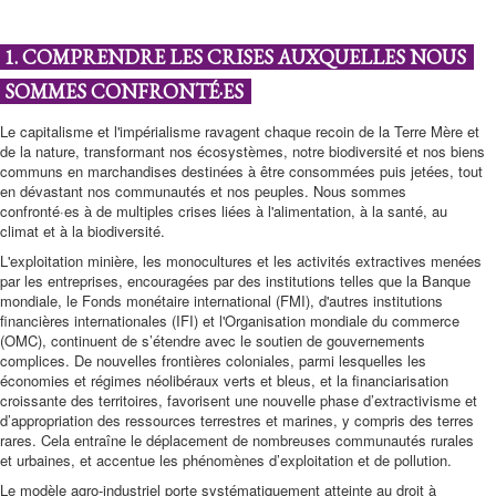
1. COMPRENDRE LES CRISES AUXQUELLES NOUS
SOMMES CONFRONTÉ·ES
Le capitalisme et l'impérialisme ravagent chaque recoin de la Terre Mère et
de la nature, transformant nos écosystèmes, notre biodiversité et nos biens
communs en marchandises destinées à être consommées puis jetées, tout
en dévastant nos communautés et nos peuples. Nous sommes
confronté·es à de multiples crises liées à l'alimentation, à la santé, au
climat et à la biodiversité.
L'exploitation minière, les monocultures et les activités extractives menées
par les entreprises, encouragées par des institutions telles que la Banque
mondiale, le Fonds monétaire international (FMI), d'autres institutions
financières internationales (IFI) et l'Organisation mondiale du commerce
(OMC), continuent de s’étendre avec le soutien de gouvernements
complices. De nouvelles frontières coloniales, parmi lesquelles les
économies et régimes néolibéraux verts et bleus, et la financiarisation
croissante des territoires, favorisent une nouvelle phase d’extractivisme et
d’appropriation des ressources terrestres et marines, y compris des terres
rares. Cela entraîne le déplacement de nombreuses communautés rurales
et urbaines, et accentue les phénomènes d’exploitation et de pollution.
Le modèle agro-industriel porte systématiquement atteinte au droit à