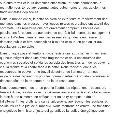
sur leurs terres et leurs domaines ancestraux, et nous demandons la
restitution des terres aux communautés autochtones et aux gardien·nes
traditionnel·les déplacé·es.
Dans le monde entier, la dette souveraine extérieure et l'endettement des
ménages dans les classes travailleuses rurales et urbaines ont atteint des
sommets. Les répercussions ont gravement compromis l'accès des
populations à l'éducation, aux soins de santé, à l'alimentation, au logement
et à tant d'autres biens et services essentiels qui devraient relever du
domaine public et être accessibles à toutes et tous, en particulier aux
populations vulnérables.
Dans chaque pays et territoire, nous résisterons aux chaînes financières
qui nous piègent dans une dette fragilisante et nous construirons des
économies sociales et solidaires au-delà des frontières afin de retrouver la
vie, la dignité et la liberté face à la dette. Nous redistribuerons les
ressources, le pouvoir et le travail de soin et de lien (care), et nous
exigerons des réparations pour les communautés qui ont été colonisées et
dépossédées de leurs terres et de leurs ressources.
Nous poursuivrons nos luttes pour la liberté, les réparations, l'éducation,
l'emploi digne, les droits des travailleur·euses à s'organiser et à faire grève,
le droit à une alimentation adéquate et saine (y compris le droit à
l'allaitement), les droits à la santé universelle, aux économies sociales et
solidaires et à la justice climatique. Nous mettrons en œuvre une transition
énergétique féministe et juste qui garantisse la justice énergétique pour