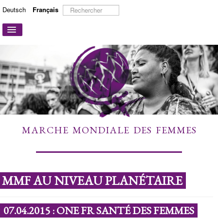
Rechercher
Deutsch
Français
Basculer
la
navigation
ACCUEIL
A PROPOS
ACTIONS ET CAMPAGNES
PARTICIPER
TÉMOIGNAGES
MARCHE MONDIALE DES FEMMES
À DÉCOUVRIR
LIENS
CONTACT
MMF AU NIVEAU PLANÉTAIRE
07.04.2015 : ONE FR SANTÉ DES FEMMES