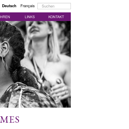
Suchen
Deutsch
Français
...
AHREN
LINKS
KONTAKT
MMES