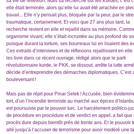
sa vie de réflexion. Mais sa recherche sur les Kurdes, c’est
elle était terminée, alors qu’elle lui avait été arrachée en ple
travail... Elle n’y pensait plus, bloquée par la peur, par le str
traumatique, certainement. Et voici que 27 ans plus tard, la
recherche revient en elle et rejaillit dans sa mémoire. Comm
organisme vivant, elle s’était incrustée au plus profond de s
puisque durant la torture, ses bourreaux lui en lisaient des ex
Ces extraits d’interviews et de réflexions rejaillissent en elle 
les livre dans ce récent ouvrage, rédigé alors que le parti
révolutionnaire kurde, le PKK, se dissout, arrête la lutte armé
décide d’entreprendre des démarches diplomatiques. C’est 
bouleversant !
Mais pas de répit pour Pinar Selek ! Accusée, bien évidemm
tort, d’un l’incendie terroriste au marché aux épices d’Istanbul
est poursuivie par le pouvoir turc. Le harcèlement politico-jud
de procédure en procédure et de verdict en appel, a fait que
procès dure depuis bientôt près de trente ans. Et le pouvoir t
allé jusqu’à l’accuser de terrorisme pour avoir modéré une t