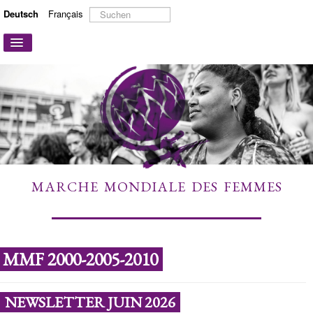
Suchen
Deutsch
Français
...
Navigation
an/aus
STARTSEITE
ÜBER UNS
AKTIONEN UND KAMPAGNEN
MITMACHEN
MEHR ERFAHREN
MARCHE MONDIALE DES FEMMES
LINKS
KONTAKT
MMF 2000-2005-2010
NEWSLETTER JUIN 2026