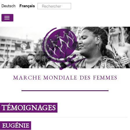
Rechercher
Deutsch
Français
Basculer
la
navigation
ACCUEIL
A PROPOS
ACTIONS ET CAMPAGNES
PARTICIPER
TÉMOIGNAGES
MARCHE MONDIALE DES FEMMES
À DÉCOUVRIR
LIENS
CONTACT
TÉMOIGNAGES
EUGÉNIE