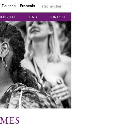
Rechercher
Deutsch
Français
COUVRIR
LIENS
CONTACT
MMES