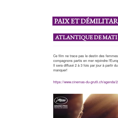
PAIX ET DÉMILITA
ATLANTIQUE DE MATI
Ce film ne trace pas le destin des femmes q
compagnons partis en mer rejoindre l'Euro
Il sera diffusé 2 à 3 fois par jour à parti
manquer!
https://www.cinemas-du-grutli.ch/agenda/2