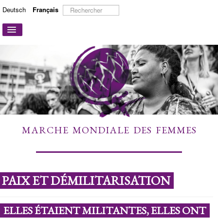
Rechercher
Deutsch
Français
Basculer
la
navigation
ACCUEIL
A PROPOS
ACTIONS ET CAMPAGNES
PARTICIPER
TÉMOIGNAGES
MARCHE MONDIALE DES FEMMES
À DÉCOUVRIR
LIENS
CONTACT
PAIX ET DÉMILITARISATION
ELLES ÉTAIENT MILITANTES, ELLES ONT