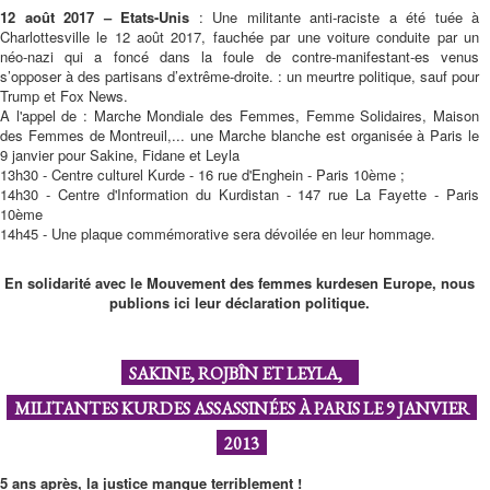
12 août 2017 – Etats-Unis
: Une militante anti-raciste a été tuée à
Charlottesville le 12 août 2017, fauchée par une voiture conduite par un
néo-nazi qui a foncé dans la foule de contre-manifestant-es venus
s’opposer à des partisans d’extrême-droite. : un meurtre politique, sauf pour
Trump et Fox News.
A l'appel de : Marche Mondiale des Femmes, Femme Solidaires, Maison
des Femmes de Montreuil,... une Marche blanche est organisée à Paris le
9 janvier pour Sakine, Fidane et Leyla
13h30 - Centre culturel Kurde - 16 rue d'Enghein - Paris 10ème ;
14h30 - Centre d'Information du Kurdistan - 147 rue La Fayette - Paris
10ème
14h45 - Une plaque commémorative sera dévoilée en leur hommage.
En solidarité avec le Mouvement des femmes kurdesen Europe, nous
publions ici leur déclaration politique.
SAKINE, ROJBÎN ET LEYLA,
MILITANTES KURDES ASSASSINÉES À PARIS LE 9 JANVIER
2013
5 ans après, la justice manque terriblement !