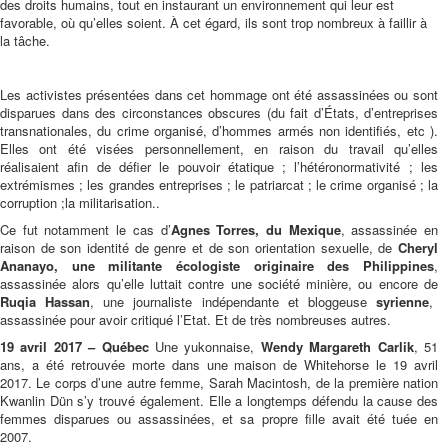
des droits humains, tout en instaurant un environnement qui leur est
favorable, où qu’elles soient. À cet égard, ils sont trop nombreux à faillir à
la tâche.
Les activistes présentées dans cet hommage ont été assassinées ou sont
disparues dans des circonstances obscures (du fait d’États, d’entreprises
transnationales, du crime organisé, d’hommes armés non identifiés, etc ).
Elles ont été visées personnellement, en raison du travail qu’elles
réalisaient afin de défier le pouvoir étatique ; l’hétéronormativité ; les
extrémismes ; les grandes entreprises ; le patriarcat ; le crime organisé ; la
corruption ;la militarisation..
Ce fut notamment le cas d’
Agnes Torres, du Mexique
, assassinée en
raison de son identité de genre et de son orientation sexuelle, de
Cheryl
Ananayo, une militante
écologiste originaire des Philippines
,
assassinée alors qu’elle luttait contre une société minière, ou encore de
Ruqia Hassan
, une journaliste indépendante et bloggeuse
syrienne
,
assassinée pour avoir critiqué l’Etat. Et de très nombreuses autres.
19 avril 2017 – Québec
Une yukonnaise,
Wendy Margareth Carlik
, 51
ans, a été retrouvée morte dans une maison de Whitehorse le 19 avril
2017. Le corps d’une autre femme, Sarah Macintosh, de la première nation
Kwanlin Dün s’y trouvé également. Elle a longtemps défendu la cause des
femmes disparues ou assassinées, et sa propre fille avait été tuée en
2007.