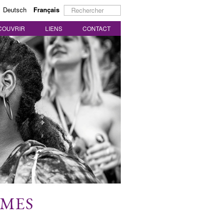
Rechercher
Deutsch
Français
COUVRIR
LIENS
CONTACT
MMES