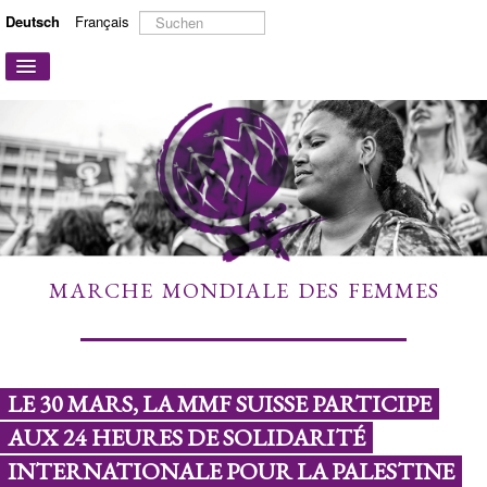
Suchen
Deutsch
Français
...
Navigation
an/aus
STARTSEITE
ÜBER UNS
AKTIONEN UND KAMPAGNEN
MITMACHEN
MEHR ERFAHREN
MARCHE MONDIALE DES FEMMES
LINKS
KONTAKT
LE 30 MARS, LA MMF SUISSE PARTICIPE
AUX 24 HEURES DE SOLIDARITÉ
INTERNATIONALE POUR LA PALESTINE