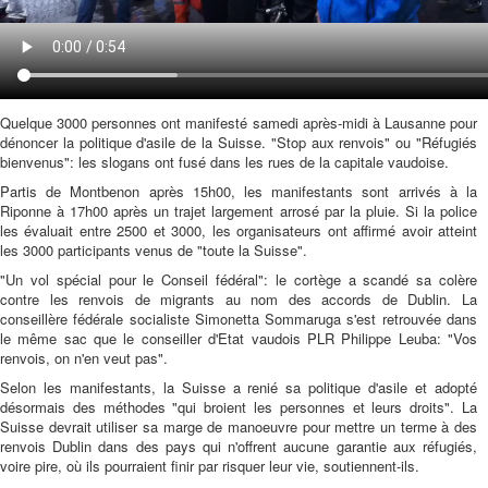
Quelque 3000 personnes ont manifesté samedi après-midi à Lausanne pour
dénoncer la politique d'asile de la Suisse. "Stop aux renvois" ou "Réfugiés
bienvenus": les slogans ont fusé dans les rues de la capitale vaudoise.
Partis de Montbenon après 15h00, les manifestants sont arrivés à la
Riponne à 17h00 après un trajet largement arrosé par la pluie. Si la police
les évaluait entre 2500 et 3000, les organisateurs ont affirmé avoir atteint
les 3000 participants venus de "toute la Suisse".
"Un vol spécial pour le Conseil fédéral": le cortège a scandé sa colère
contre les renvois de migrants au nom des accords de Dublin. La
conseillère fédérale socialiste Simonetta Sommaruga s'est retrouvée dans
le même sac que le conseiller d'Etat vaudois PLR Philippe Leuba: "Vos
renvois, on n'en veut pas".
Selon les manifestants, la Suisse a renié sa politique d'asile et adopté
désormais des méthodes "qui broient les personnes et leurs droits". La
Suisse devrait utiliser sa marge de manoeuvre pour mettre un terme à des
renvois Dublin dans des pays qui n'offrent aucune garantie aux réfugiés,
voire pire, où ils pourraient finir par risquer leur vie, soutiennent-ils.