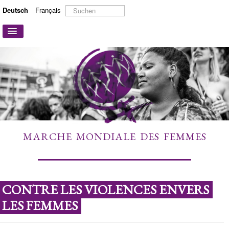
Suchen
Deutsch
Français
...
Navigation
an/aus
STARTSEITE
ÜBER UNS
AKTIONEN UND KAMPAGNEN
MITMACHEN
MEHR ERFAHREN
MARCHE MONDIALE DES FEMMES
LINKS
KONTAKT
CONTRE LES VIOLENCES ENVERS
LES FEMMES