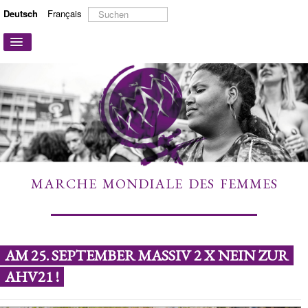
Suchen
Deutsch
Français
...
Navigation
an/aus
STARTSEITE
ÜBER UNS
AKTIONEN UND KAMPAGNEN
MITMACHEN
MEHR ERFAHREN
MARCHE MONDIALE DES FEMMES
LINKS
KONTAKT
AM 25. SEPTEMBER MASSIV 2 X NEIN ZUR
AHV21 !