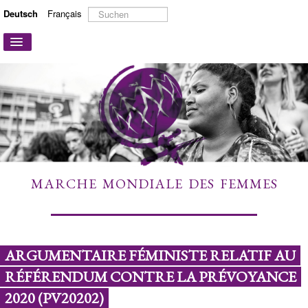
Suchen
Deutsch
Français
...
Navigation
an/aus
STARTSEITE
ÜBER UNS
AKTIONEN UND KAMPAGNEN
MITMACHEN
MEHR ERFAHREN
MARCHE MONDIALE DES FEMMES
LINKS
KONTAKT
ARGUMENTAIRE FÉMINISTE RELATIF AU
RÉFÉRENDUM CONTRE LA PRÉVOYANCE
2020 (PV20202)